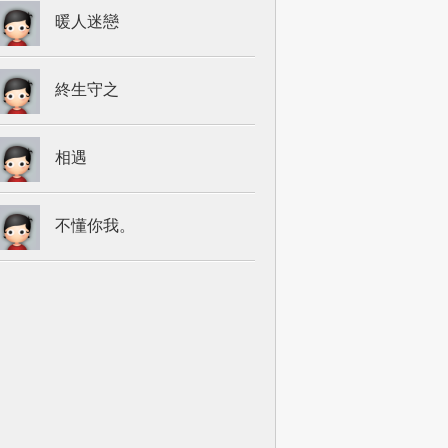
暖人迷戀
終生守之
相遇
不懂你我。