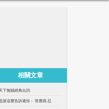
相關文章
天下無賊經典台詞
是誰這麼告訴過你： 答應我 忍