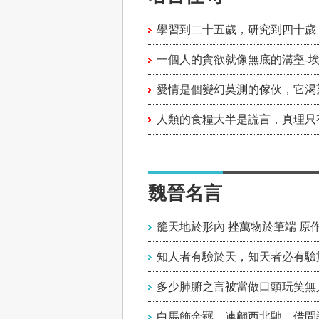
魏晉名言
籠天地於形內 挫萬物於筆端 原
知人者有驗於天，知天者必有驗
多少肺腑之言被當做口頭玩笑無
白馬飾金羈，連翩西北馳。借問