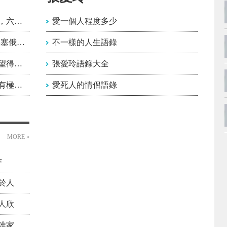
學習到二十五歲，研究到四十歲，六十歲之前完
愛一個人程度多少
一個人的貪欲就像無底的溝壑-埃塞俄比亞
不一樣的人生語錄
愛情是個變幻莫測的傢伙，它渴望得到一切，卻
張愛玲語錄大全
人類的食糧大半是謊言，真理只有極少的一點。
愛死人的情侶語錄
MORE »
作
於人
人欣
誰家