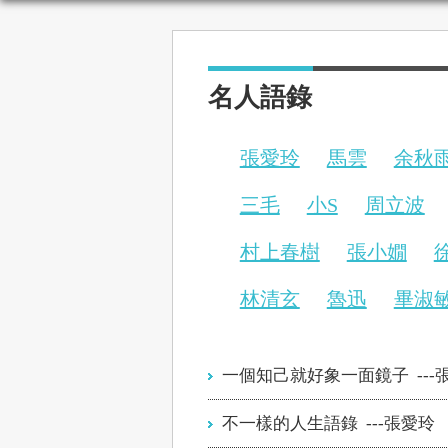
名人語錄
張愛玲
馬雲
余秋
三毛
小S
周立波
村上春樹
張小嫺
林清玄
魯迅
畢淑
一個知己就好象一面鏡子 ---
不一樣的人生語錄 ---張愛玲