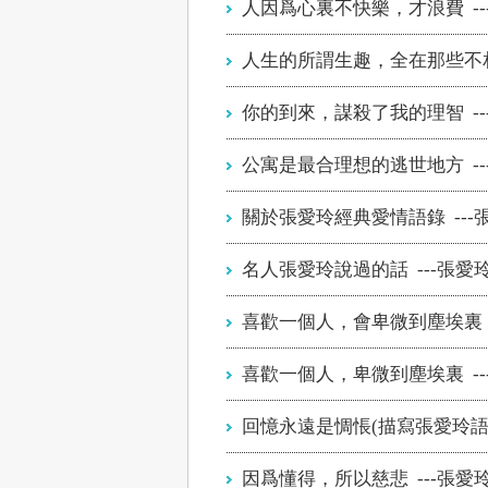
人因爲心裏不快樂，才浪費 --
人生的所謂生趣，全在那些不相
你的到來，謀殺了我的理智 --
公寓是最合理想的逃世地方 --
關於張愛玲經典愛情語錄 ---
名人張愛玲說過的話 ---張愛
喜歡一個人，會卑微到塵埃裏 -
喜歡一個人，卑微到塵埃裏 --
回憶永遠是惆悵(描寫張愛玲語錄
因爲懂得，所以慈悲 ---張愛