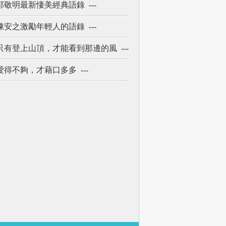
郭敬明最新悽美經典語錄 ---
陳安之激勵年輕人的語錄 ---
只有登上山頂，才能看到那邊的風 ---
愛得不夠，才藉口多多 ---