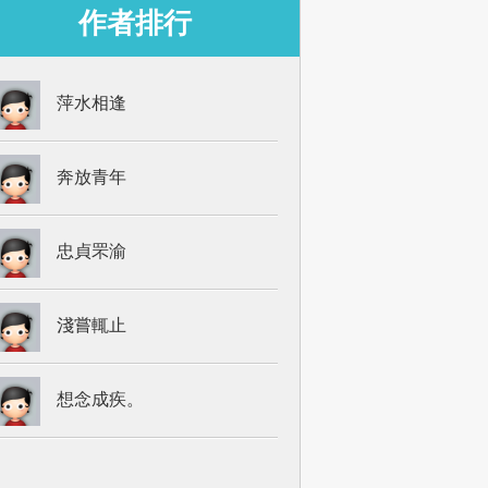
作者排行
萍水相逢
奔放青年
忠貞罘渝
淺嘗輒止
想念成疾。