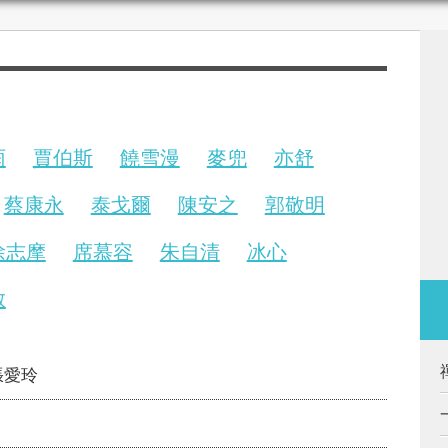
雨
賈伯斯
饒雪漫
麥兜
亦舒
蔡康永
泰戈爾
陳安之
郭敬明
徐志摩
席慕容
朱自清
冰心
敏
張愛玲