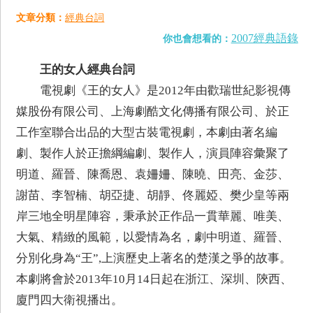
文章分類：
經典台詞
2007經典語錄
你也會想看的：
王的女人經典台詞
電視劇《王的女人》是2012年由歡瑞世紀影視傳
媒股份有限公司、上海劇酷文化傳播有限公司、於正
工作室聯合出品的大型古裝電視劇，本劇由著名編
劇、製作人於正擔綱編劇、製作人，演員陣容彙聚了
明道、羅晉、陳喬恩、袁姍姍、陳曉、田亮、金莎、
謝苗、李智楠、胡亞捷、胡靜、佟麗婭、樊少皇等兩
岸三地全明星陣容，秉承於正作品一貫華麗、唯美、
大氣、精緻的風範，以愛情為名，劇中明道、羅晉、
分別化身為“王”,上演歷史上著名的楚漢之爭的故事。
本劇將會於2013年10月14日起在浙江、深圳、陝西、
廈門四大衛視播出。