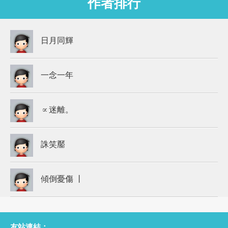
作者排行
日月同輝
一念一年
∝迷離。
誅笑靨
傾倒憂傷 丨
友站連結：