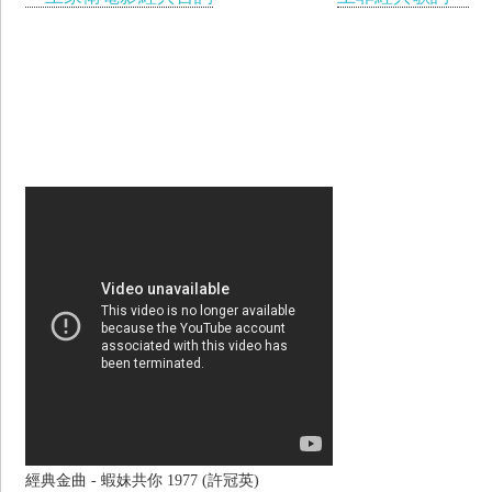
經典金曲 - 蝦妹共你 1977 (許冠英)