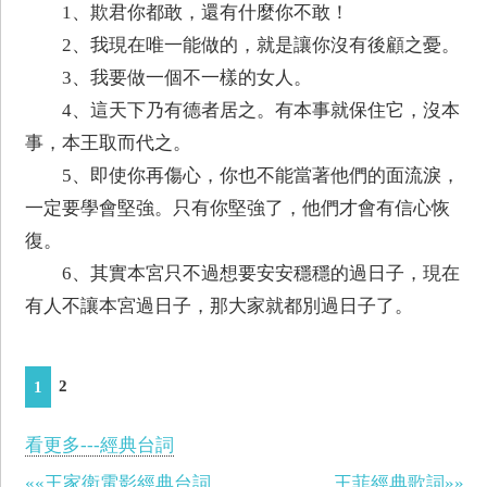
1、欺君你都敢，還有什麼你不敢！
2、我現在唯一能做的，就是讓你沒有後顧之憂。
3、我要做一個不一樣的女人。
4、這天下乃有德者居之。有本事就保住它，沒本
事，本王取而代之。
5、即使你再傷心，你也不能當著他們的面流淚，
一定要學會堅強。只有你堅強了，他們才會有信心恢
復。
6、其實本宮只不過想要安安穩穩的過日子，現在
有人不讓本宮過日子，那大家就都別過日子了。
2
1
看更多---經典台詞
««王家衛電影經典台詞
王菲經典歌詞»»