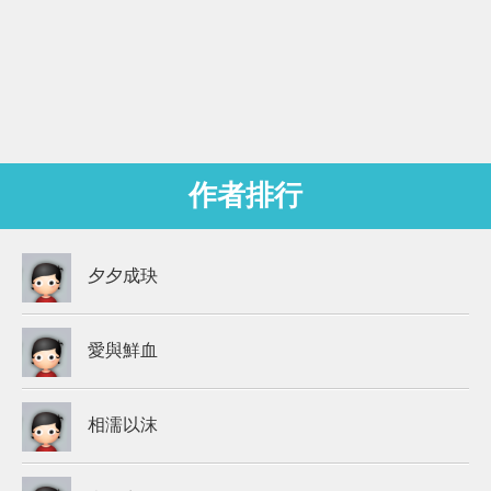
作者排行
夕夕成玦
愛與鮮血
相濡以沫