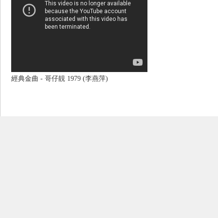
經典金曲 - 哥仔靚 1979 (李燕萍)