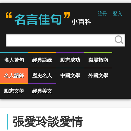
註冊
登入
名人警句
經典語綠
勵志成功
職場指南
名人語錄
歷史名人
中國文學
外國文學
勵志文學
經典美文
張愛玲談愛情