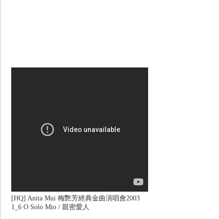
[HQ] Anita Mui 梅艷芳經典金曲演唱會2003
1_6 O Solo Mio / 親密愛人