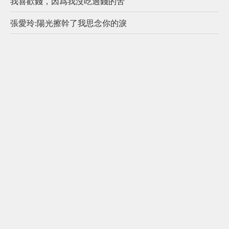
我喜歡錢，因爲我沒吃過錢的苦
張愛玲:陽光擦幹了我思念你的淚