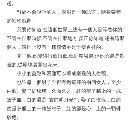
起。
對於不會說話的人，衣服是一種語言，隨身帶着
的袖珍戲劇。
我要你知道,在這個世界上總有一個人是等着你的,
不管在什麼時候,不管在什麼地方,反正你知道,總有這麼
個人，這世上沒有一樣感情不是千瘡百孔的。
見了他,她變得很低很低,低到塵埃裏,但她心裏是歡
喜的,從塵埃裏開出花來。
小小的憂愁和困難可以養成嚴肅的人生觀。
也許每一個男子全都有過這樣的兩個女人，至少
兩個。娶了紅玫瑰，久而久之，紅的變了牆上的一抹
蚊子血，白的還是“窗前明月光”；娶了白玫瑰，白的
便是衣服上的一粒飯粘子，紅的卻是心口上的一顆硃
砂痣。