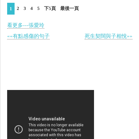
2
3
4
5
下5頁
最後一頁
1
看更多---張愛玲
««有點感傷的句子
死生契闊與子相悅»»