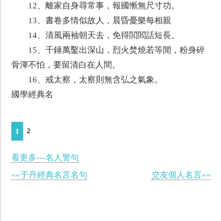
12、離家自身尋常事，報國慚無尺寸功。
13、書卷多情似故人，晨昏憂樂每相親
14、清風兩袖朝天去，免得閭閻話短長。
15、千錘萬鑿出深山，烈火焚燒若等閒，粉身碎
骨渾不怕，要留清白在人間。
16、戒太察，太察則無含弘之氣象。
國學經典名
2
1
看更多---名人警句
««于丹經典名言名句
交友個人名言»»