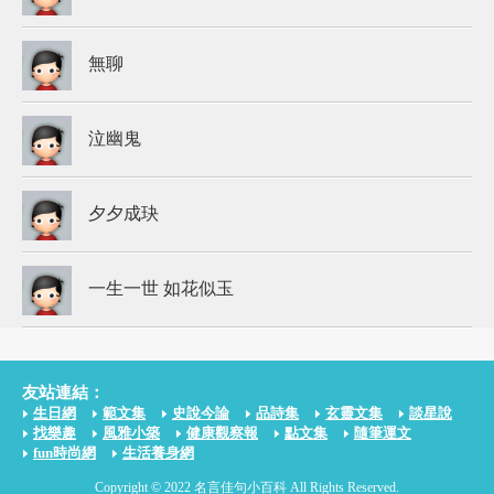
無聊
泣幽鬼
夕夕成玦
一生一世 如花似玉
友站連結：
生日網
範文集
史說今論
品詩集
玄靈文集
談星說
找樂趣
風雅小築
健康觀察報
點文集
隨筆運文
fun時尚網
生活養身網
Copyright © 2022 名言佳句小百科 All Rights Reserved.