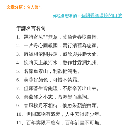
文章分類：
名人警句
有關愛護環境的口號
你也會想看的：
于謙名言名句
1、題詩寄汝非無意，莫負青春取自慚。
2、一片丹心圖報國，兩行清舊為忠家。
3、唇齒相依關共運，戚欣與共勝天倫。
4、挽將天上銀河水，散作甘霖潤九州。
5、名節重泰山，利欲輕鴻毛。
6、芙蓉好顏色，可惜不禁霜。
7、但願蒼生皆飽暖，不辭辛苦出山林。
8、棄燕雀之小志，慕鴻鵠而高翔。
9、春風秋月不相待，倏忽朱顏變白頭。
10、世間萬物有盛衰，人生安得常少年。
11、百年壽限不准有，百年計畫不可無。