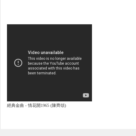
經典金曲 - 情花開1965 (陳齊頌)