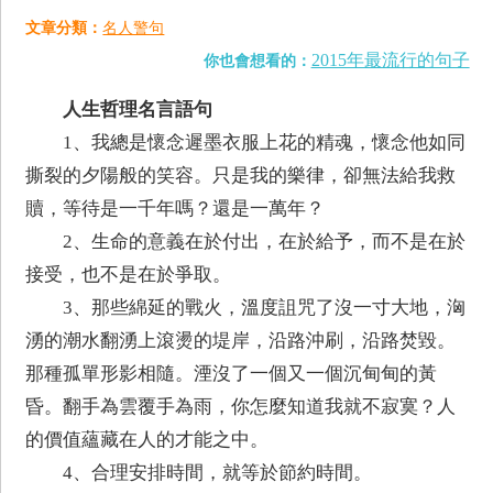
文章分類：
名人警句
2015年最流行的句子
你也會想看的：
人生哲理名言語句
1、我總是懷念遲墨衣服上花的精魂，懷念他如同
撕裂的夕陽般的笑容。只是我的樂律，卻無法給我救
贖，等待是一千年嗎？還是一萬年？
2、生命的意義在於付出，在於給予，而不是在於
接受，也不是在於爭取。
3、那些綿延的戰火，溫度詛咒了沒一寸大地，洶
湧的潮水翻湧上滾燙的堤岸，沿路沖刷，沿路焚毀。
那種孤單形影相隨。湮沒了一個又一個沉甸甸的黃
昏。翻手為雲覆手為雨，你怎麼知道我就不寂寞？人
的價值蘊藏在人的才能之中。
4、合理安排時間，就等於節約時間。