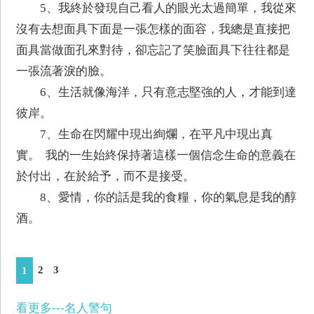
5、我終於發現自己看人的眼光太過簡單，我從來
沒有去想面具下面是一張怎樣的面容，我總是直接把
面具當做面孔來對待，卻忘記了笑臉面具下往往都是
一張流著淚的臉。
6、生活就像海洋，只有意志堅強的人，才能到達
彼岸。
7、生命在閃耀中現出絢爛，在平凡中現出真
實。 我的一生始終保持著這樣一個信念生命的意義在
於付出，在於給予，而不是接受。
8、愛情，你的話是我的食糧，你的氣息是我的醇
酒。
2
3
1
看更多---名人警句