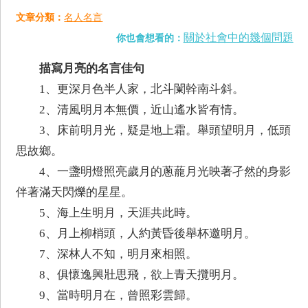
文章分類：
名人名言
關於社會中的幾個問題
你也會想看的：
描寫月亮的名言佳句
1、更深月色半人家，北斗闌幹南斗斜。
2、清風明月本無價，近山遙水皆有情。
3、床前明月光，疑是地上霜。舉頭望明月，低頭
思故鄉。
4、一盞明燈照亮歲月的蔥蘢月光映著孑然的身影
伴著滿天閃爍的星星。
5、海上生明月，天涯共此時。
6、月上柳梢頭，人約黃昏後舉杯邀明月。
7、深林人不知，明月來相照。
8、俱懷逸興壯思飛，欲上青天攬明月。
9、當時明月在，曾照彩雲歸。