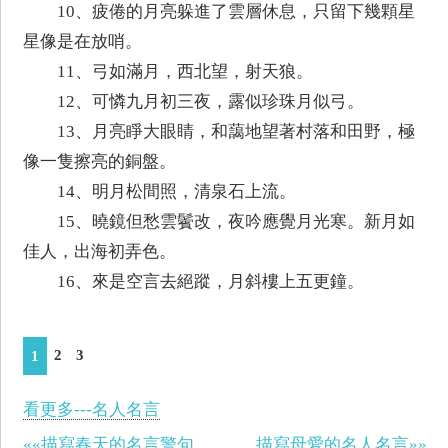
10、疲倦的月亮躲進了雲層休息，只留下幾顆星
星像是在放哨。
11、弓如滿月，西北望，射天狼。
12、可憐九月初三夜，露似珍珠月似弓。
13、月亮睜大眼睛，和藹地望著村落和田野，極
像一隻擦亮的銅盤。
14、明月松間照，清泉石上流。
15、曉鏡但愁雲鬢改，夜吟應覺月光寒。新月如
佳人，出海初弄色。
16、來是空言去絕蹤，月斜樓上五更鐘。
2
3
1
看更多---名人名言
««描寫春天的名言警句
描寫母愛的名人名言»»