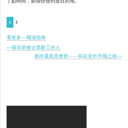
了點時間，卻很快便到達目的地。
2
1
看更多---職場指南
««最容易被企業辭工的人
最終還真是會散——寫在意外升職之後»»