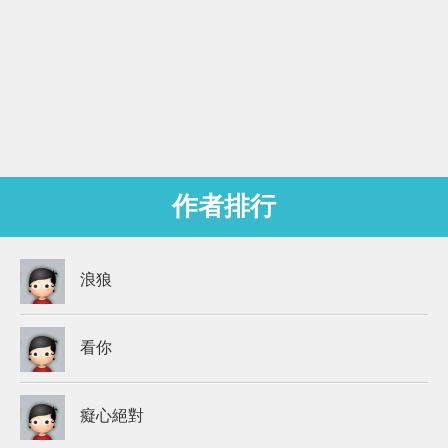
作者排行
浪狼
看你
癡心絕對