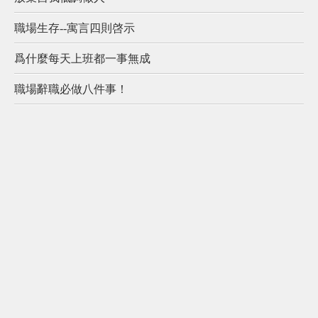
職場生存--寓言四則啓示
爲什麼每天上班都一事無成
職場辭職必做八件事！