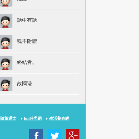
話中有話
魂不附體
終結者。
故國遊
隨筆運文
fun時尚網
生活養身網