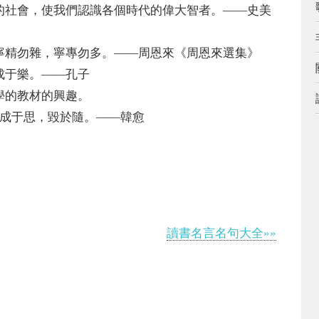
社會，使我們認識各個時代的偉大智者。——史美
精勿雜，寧專勿多。——周恩來《周恩來選集》
于樂。——孔子
的教材的興趣。
成于思，毀於隨。——韓愈
讀書名言名句大全»»