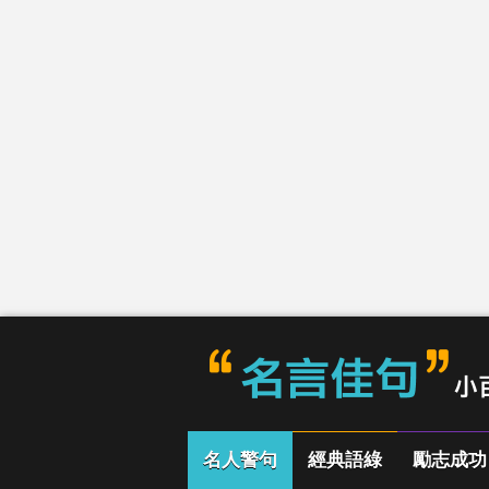
名人警句
經典語綠
勵志成功