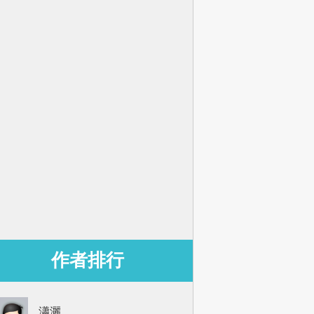
作者排行
瀟灑