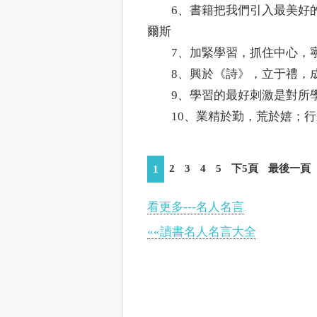
6、書籍把我們引入最美好的
爾斯
7、加緊學習，抓住中心，寧
8、興於《詩》，立于禮，成
9、學習的最好刺激是對所學
10、業精於勤，荒於嬉；行
2
3
4
5
下5頁
最後一頁
1
看更多---名人名言
««讀書名人名言大全