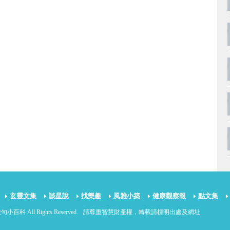
玄靈文集
談星說
找樂趣
風雅小築
健康觀察報
點文集
句小百科 All Rights Reserved.
請尊重智慧財產權，轉載請標明出處及網址