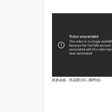
經典金曲 - 情花開1965 (陳齊頌)