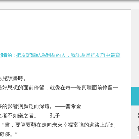
把友誼歸結為利益的人，我認為是把友誼中最寶
想看的：
兒讀書時。
好思想的面前停留，就像在每一條真理面前停留一
的影響則廣泛而深遠。——普希金
者不如樂之者。——孔子
“書，要算要類在走向未來幸福富強的道路上所創
奇跡。”