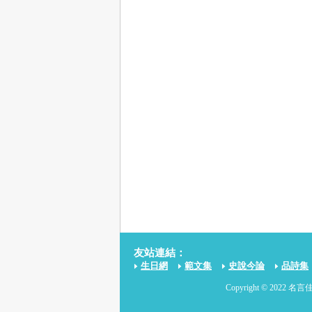
友站連結：
生日網
範文集
史說今論
品詩集
Copyright © 2022 名言佳