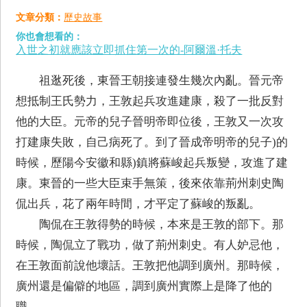
文章分類：
歷史故事
你也會想看的：
入世之初就應該立即抓住第一次的-阿爾溫·托夫
祖逖死後，東晉王朝接連發生幾次內亂。晉元帝
想抵制王氏勢力，王敦起兵攻進建康，殺了一批反對
他的大臣。元帝的兒子晉明帝即位後，王敦又一次攻
打建康失敗，自己病死了。到了晉成帝明帝的兒子)的
時候，歷陽今安徽和縣)鎮將蘇峻起兵叛變，攻進了建
康。東晉的一些大臣束手無策，後來依靠荊州刺史陶
侃出兵，花了兩年時間，才平定了蘇峻的叛亂。
陶侃在王敦得勢的時候，本來是王敦的部下。那
時候，陶侃立了戰功，做了荊州刺史。有人妒忌他，
在王敦面前說他壞話。王敦把他調到廣州。那時候，
廣州還是偏僻的地區，調到廣州實際上是降了他的
職。