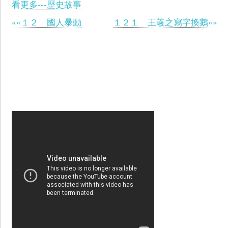
看更多---歷史故事
««１２ 國人暴動
１２１ 王羲之寫字換鵝»»