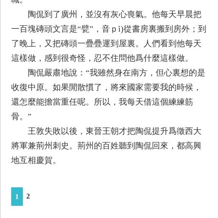
陶侃到了廣州，並沒有灰心喪氣。他每天早晨把
一百塊磚頭文言是“甓”，音ｐì)從書房裏搬到房外；到
了晚上，又把磚頭一疊疊運到屋裏。人們看到他每天
這樣做，感到很奇怪，忍不住問他爲什麼這樣做。
陶侃嚴肅地說：“我雖然身在南方，但心裏想的是
收復中原。如果閒散慣了，將來國家需要我的時候，
還怎麼能擔當重任呢。所以，我每天借這個練練筋
骨。”
王敦失敗以後，東晉王朝才把陶侃提升爲徵西大
將軍兼荊州刺史。荊州的百姓聽到陶侃回來，都高興
地互相慶賀。
2
1