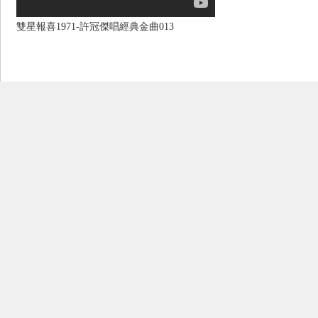
雙星報喜1971-許冠傑唱經典金曲013