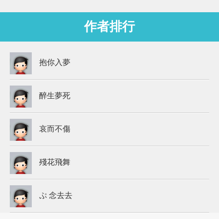
作者排行
抱你入夢
醉生夢死
哀而不傷
殘花飛舞
ぷ 念去去