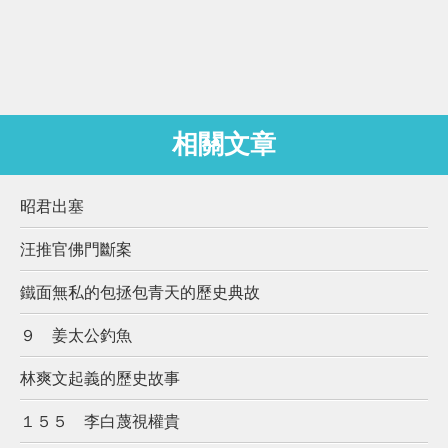
相關文章
昭君出塞
汪推官佛門斷案
鐵面無私的包拯包青天的歷史典故
９ 姜太公釣魚
林爽文起義的歷史故事
１５５ 李白蔑視權貴