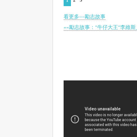
1
看更多---勵志故事
««勵志故事："牛仔大王"李維斯