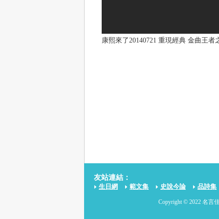
康熙來了20140721 重現經典 金曲王者之
友站連結：
生日網
範文集
史說今論
品詩集
Copyright © 2022 名言佳