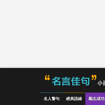
名人警句
經典語綠
勵志成功