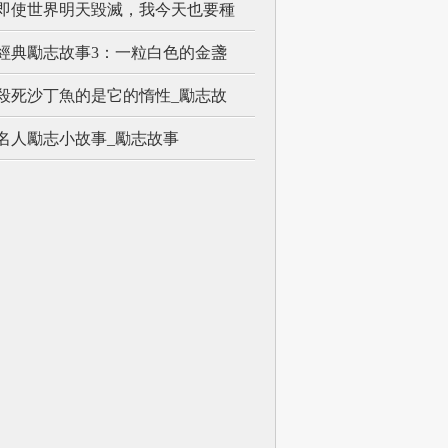
即使世界明天毀滅，我今天也要種
經典勵志故事3：一粒白色的金盞
殺死沙丁魚的是它的惰性_勵志故
名人勵志小故事_勵志故事