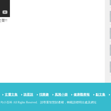
聲!!
玄靈文集
談星說
找樂趣
風雅小築
健康觀察報
點文集
句小百科 All Rights Reserved.
請尊重智慧財產權，轉載請標明出處及網址