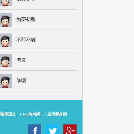
如夢初醒
不即不離
淹沒
暴曬
隨筆運文
fun時尚網
生活養身網