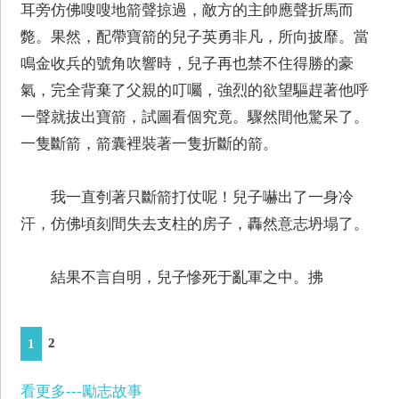
耳旁仿佛嗖嗖地箭聲掠過，敵方的主帥應聲折馬而
斃。果然，配帶寶箭的兒子英勇非凡，所向披靡。當
鳴金收兵的號角吹響時，兒子再也禁不住得勝的豪
氣，完全背棄了父親的叮囑，強烈的欲望驅趕著他呼
一聲就拔出寶箭，試圖看個究竟。驟然間他驚呆了。
一隻斷箭，箭囊裡裝著一隻折斷的箭。
我一直刳著只斷箭打仗呢！兒子嚇出了一身冷
汗，仿佛頃刻間失去支柱的房子，轟然意志坍塌了。
結果不言自明，兒子慘死于亂軍之中。拂
2
1
看更多---勵志故事