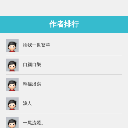
作者排行
換我一世繁華
自顧自樂
輕描淡寫
淚人
一尾流鶯。