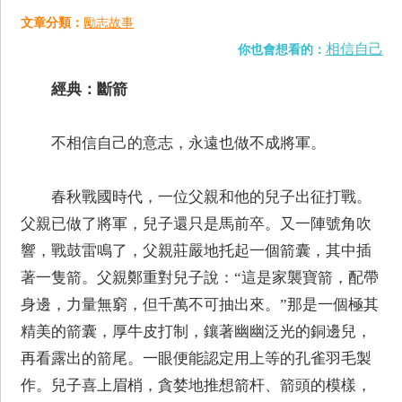
文章分類：
勵志故事
相信自己
你也會想看的：
經典：斷箭
不相信自己的意志，永遠也做不成將軍。
春秋戰國時代，一位父親和他的兒子出征打戰。
父親已做了將軍，兒子還只是馬前卒。又一陣號角吹
響，戰鼓雷鳴了，父親莊嚴地托起一個箭囊，其中插
著一隻箭。父親鄭重對兒子說：“這是家襲寶箭，配帶
身邊，力量無窮，但千萬不可抽出來。”那是一個極其
精美的箭囊，厚牛皮打制，鑲著幽幽泛光的銅邊兒，
再看露出的箭尾。一眼便能認定用上等的孔雀羽毛製
作。兒子喜上眉梢，貪婪地推想箭杆、箭頭的模樣，