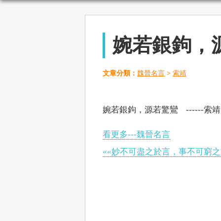
婉若銀鉤，
文章分類：
魏晉名言
>
索靖
婉若銀鉤，源若驚鸞 ------索靖
看更多---魏晉名言
««妙不可盡之於言，事不可窮