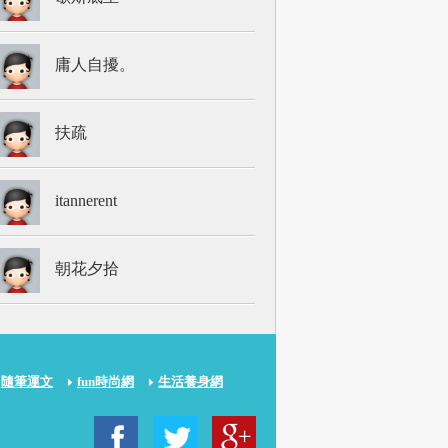
庸人自擾。
扶疏
itannerent
朝花夕拾
隨筆運文
fun時尚網
生活養身網