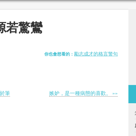
源若驚鸞
勵志成才的格言警句
你也會想看的：
之於筆
嫉妒，是一種病態的喜歡。 »»