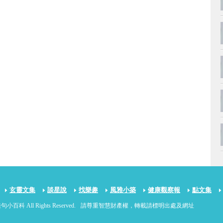
玄靈文集
談星說
找樂趣
風雅小築
健康觀察報
點文集
句小百科 All Rights Reserved.
請尊重智慧財產權，轉載請標明出處及網址