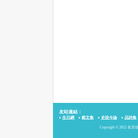
友站連結：
生日網
範文集
史說今論
品詩集
Copyright © 2022 名言佳