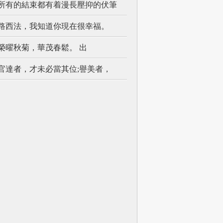
所有的結束都有着漫長壓抑的伏筆
路西法，我知道你現在很幸福。
榮曜秋菊，華茂春鬆。 出
官達者，才未必當其位;譽美者，