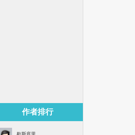
作者排行
歇斯底里