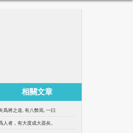
相關文章
夫爲將之道, 有八弊焉, 一曰
爲人者，有大度成大器矣。