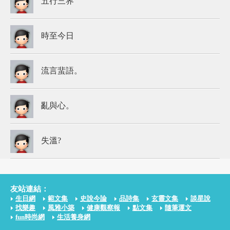
五行三界
時至今日
流言蜚語。
亂與心。
失溫?
友站連結：
生日網
範文集
史說今論
品詩集
玄靈文集
談星說
找樂趣
風雅小築
健康觀察報
點文集
隨筆運文
fun時尚網
生活養身網