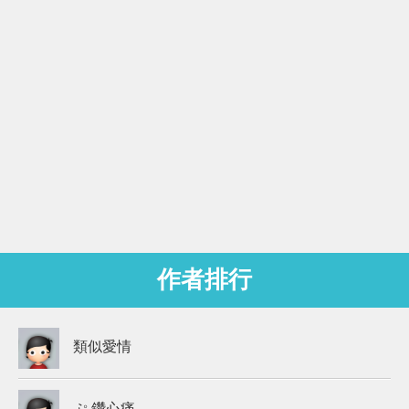
作者排行
類似愛情
ぷ 鑽心痛