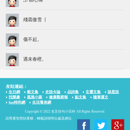
殘霜傲雪 丨
傷不起。
遇未春橙。
友站連結：
生日網
範文集
史說今論
品詩集
玄靈文集
談星說
找樂趣
風雅小築
健康觀察報
點文集
隨筆運文
fun時尚網
生活養身網
Copyright © 2022 名言佳句小百科 All Rights Reserved.
請尊重智慧財產權，轉載請標明出處及網址