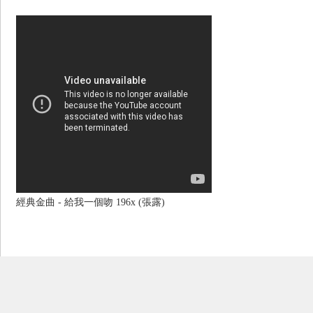
經典金曲 - 給我一個吻 196x (張露)