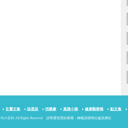
玄靈文集
談星說
找樂趣
風雅小築
健康觀察報
點文集
句小百科 All Rights Reserved.
請尊重智慧財產權，轉載請標明出處及網址