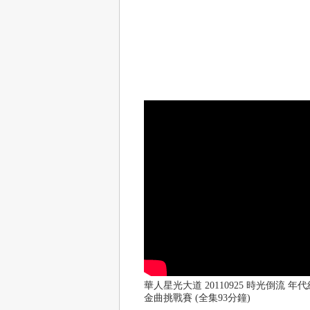
華人星光大道 20110925 時光倒流 年
金曲挑戰賽 (全集93分鐘)