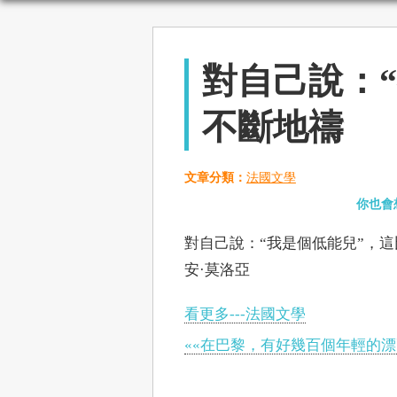
對自己說：
不斷地禱
文章分類：
法國文學
你也會
對自己說：“我是個低能兒”，這比
安·莫洛亞
看更多---法國文學
««在巴黎，有好幾百個年輕的