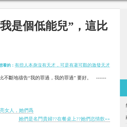
“我是個低能兒”，這比
有些人本身沒有天才，可是有著可觀的激發天才
想看的：
不斷地禱告“我的罪過，我的罪過” 要好。 ------
漂亮女人，她們爲
她們是名門貴婦??在餐桌上??她們恣情飲»»