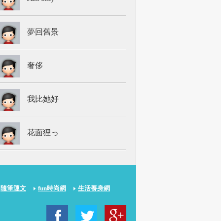
夢回舊景
奢侈
我比她好
花面狸っ
隨筆運文
fun時尚網
生活養身網