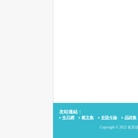
友站連結：
生日網
範文集
史說今論
品詩集
Copyright © 2022 名言佳