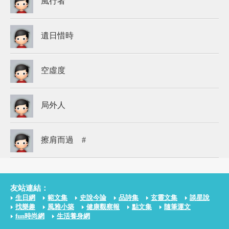
風行者
遺日惜時
空虛度
局外人
擦肩而過 #
友站連結：
生日網
範文集
史說今論
品詩集
玄靈文集
談星說
找樂趣
風雅小築
健康觀察報
點文集
隨筆運文
fun時尚網
生活養身網