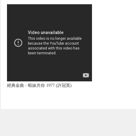
經典金曲 - 蝦妹共你 1977 (許冠英)