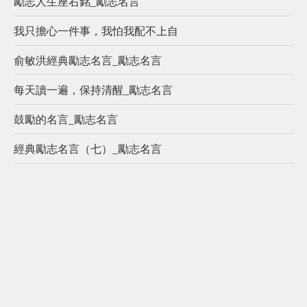
勵志人生座右銘_勵志名言
我只擔心一件事，我怕我配不上自
俞敏洪經典勵志名言_勵志名言
每天讀一遍，保持清醒_勵志名言
鼓勵的名言_勵志名言
經典勵志名言（七）_勵志名言