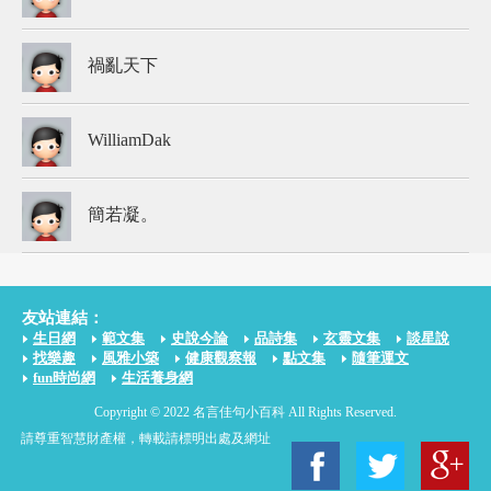
禍亂天下
WilliamDak
簡若凝。
友站連結：
生日網
範文集
史說今論
品詩集
玄靈文集
談星說
找樂趣
風雅小築
健康觀察報
點文集
隨筆運文
fun時尚網
生活養身網
Copyright © 2022 名言佳句小百科 All Rights Reserved.
請尊重智慧財產權，轉載請標明出處及網址