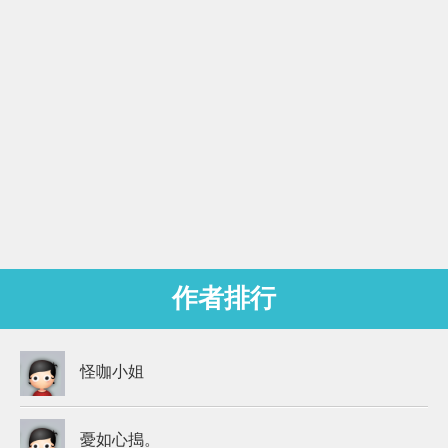
作者排行
怪咖小姐
憂如心搗。