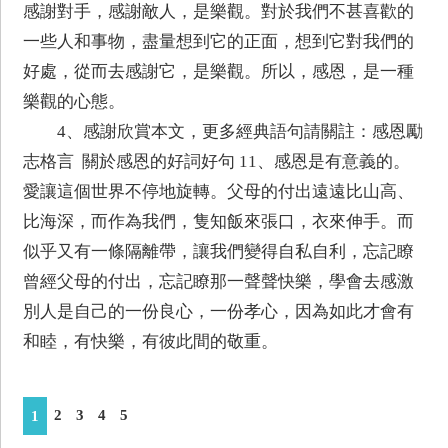
感謝對手，感謝敵人，是樂觀。對於我們不甚喜歡的
一些人和事物，盡量想到它的正面，想到它對我們的
好處，從而去感謝它，是樂觀。所以，感恩，是一種
樂觀的心態。
4、感謝欣賞本文，更多經典語句請關註：感恩勵
志格言 關於感恩的好詞好句 11、感恩是有意義的。
愛讓這個世界不停地旋轉。父母的付出遠遠比山高、
比海深，而作為我們，隻知飯來張口，衣來伸手。而
似乎又有一條隔離帶，讓我們變得自私自利，忘記瞭
曾經父母的付出，忘記瞭那一聲聲快樂，學會去感激
別人是自己的一份良心，一份孝心，因為如此才會有
和睦，有快樂，有彼此間的敬重。
2
3
4
5
1