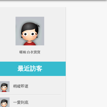
暱稱:
白衣寶寶
最近訪客
稍縱即逝
一愛到底