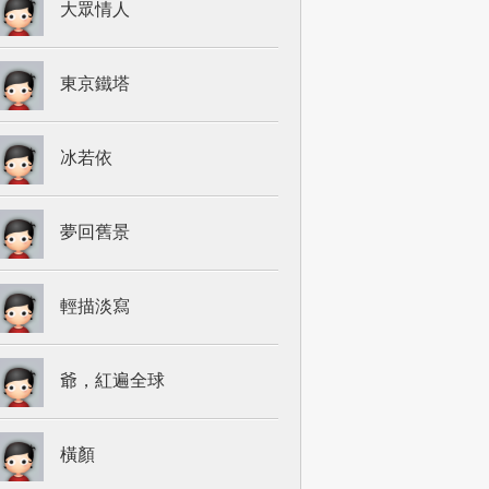
大眾情人
東京鐵塔
冰若依
夢回舊景
輕描淡寫
爺，紅遍全球
橫顏