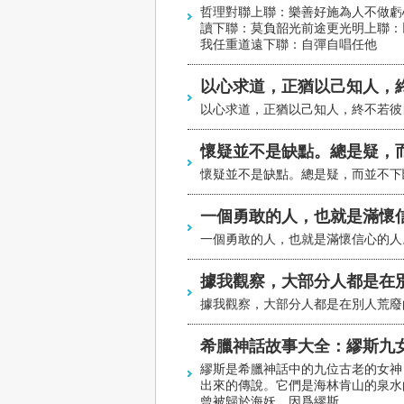
哲理對聯上聯：樂善好施為人不做虧
讀下聯：莫負韶光前途更光明上聯：
我任重道遠下聯：自彈自唱任他
以心求道，正猶以己知人，
以心求道，正猶以己知人，終不若彼
懷疑並不是缺點。總是疑，
懷疑並不是缺點。總是疑，而並不下
一個勇敢的人，也就是滿懷
一個勇敢的人，也就是滿懷信心的人
據我觀察，大部分人都是在
據我觀察，大部分人都是在別人荒廢
希臘神話故事大全：繆斯九
繆斯是希臘神話中的九位古老的女神
出來的傳說。它們是海林肯山的泉水
曾被歸於海妖，因爲繆斯