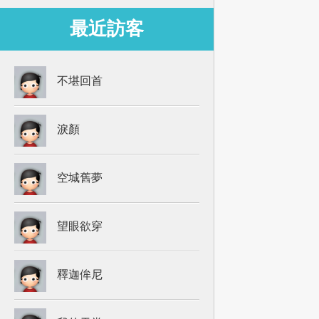
最近訪客
不堪回首
淚顏
空城舊夢
望眼欲穿
釋迦侔尼