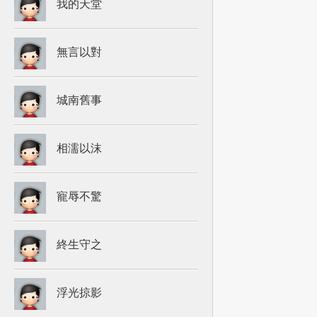
我的天堂
無言以對
城南舊事
相濡以沫
寵辱不驚
終生守之
浮光掠影