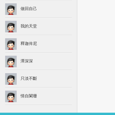
做回自己
我的天堂
釋迦侔尼
潭深深
只淡不斷
情自闌珊