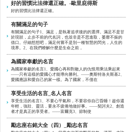
好的習慣比法律還正確。-歐里庇得斯
好的習慣比法律還正確。
有關滿足的句子
有關滿足的句子1、滿足，是執著追求後的的選擇。滿足不是甘
於現狀，止步不前的代名詞，也並非是不思進取，萎靡不振的
借口。仔細想想吧，滿足何嘗不是別一種智慧的閃光，人生的
境界。2、在我們瞭解什麼是生命之前，
為國家奉獻的名言
為國家奉獻的名言1、愛國心再和對敵人的仇恨用乘法乘起來
——只有這樣的愛國心才能導向勝利。——奧斯特洛夫斯基2、
愛國應該和愛自己的家一樣。為了國家，不僅在
享受生活的名言_名人名言
享受生活的名言1、不要心平氣和，不要容你自己昏睡！趁你還
年輕，強壯、靈活，要永不疲倦地做好事。——契訶夫2、創造
者才是真正的享受者。——富爾克3、節制使
勵志座右銘大全（四）_勵志名言