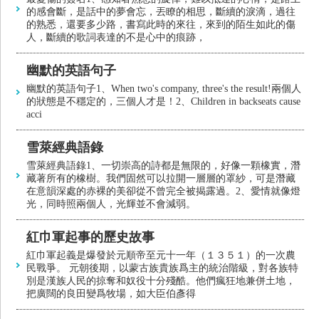
的感會斷，是話中的夢會忘，丟瞭的相思，斷續的淚滴，過往
的熟悉，還要多少路，書寫此時的來往，來到的陌生如此的傷
人，斷續的歌詞表達的不是心中的痕跡，
幽默的英語句子
幽默的英語句子1、When two's company, three's the result!兩個人
的狀態是不穩定的，三個人才是！2、Children in backseats cause
acci
雪萊經典語錄
雪萊經典語錄1、一切崇高的詩都是無限的，好像一顆橡實，潛
藏著所有的橡樹。我們固然可以拉開一層層的罩紗，可是潛藏
在意韻深處的赤裸的美卻從不曾完全被揭露過。2、愛情就像燈
光，同時照兩個人，光輝並不會減弱。
紅巾軍起事的歷史故事
紅巾軍起義是爆發於元順帝至元十一年（１３５１）的一次農
民戰爭。 元朝後期，以蒙古族貴族爲主的統治階級，對各族特
別是漢族人民的掠奪和奴役十分殘酷。他們瘋狂地兼併土地，
把廣闊的良田變爲牧場，如大臣伯彥得