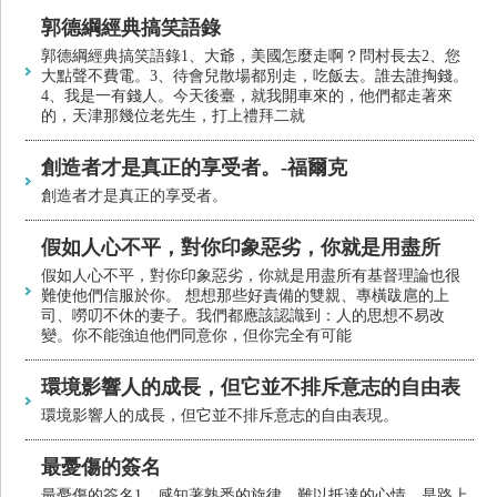
郭德綱經典搞笑語錄
郭德綱經典搞笑語錄1、大爺，美國怎麼走啊？問村長去2、您
大點聲不費電。3、待會兒散場都別走，吃飯去。誰去誰掏錢。
4、我是一有錢人。今天後臺，就我開車來的，他們都走著來
的，天津那幾位老先生，打上禮拜二就
創造者才是真正的享受者。-福爾克
創造者才是真正的享受者。
假如人心不平，對你印象惡劣，你就是用盡所
假如人心不平，對你印象惡劣，你就是用盡所有基督理論也很
難使他們信服於你。 想想那些好責備的雙親、專橫跋扈的上
司、嘮叨不休的妻子。我們都應該認識到：人的思想不易改
變。你不能強迫他們同意你，但你完全有可能
環境影響人的成長，但它並不排斥意志的自由表
環境影響人的成長，但它並不排斥意志的自由表現。
最憂傷的簽名
最憂傷的簽名1、感知著熟悉的旋律，難以抵達的心情，是路上