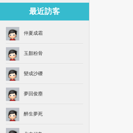
最近訪客
仲夏成霜
玉顏粉骨
變成沙礫
夢回俊塵
醉生夢死