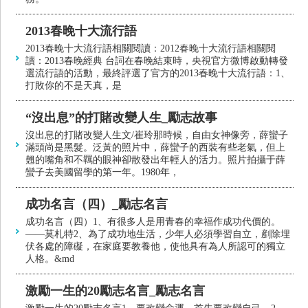
2013春晚十大流行語
2013春晚十大流行語相關閱讀：2012春晚十大流行語相關閱
讀：2013春晚經典 台詞在春晚結束時，央視官方微博啟動轉發
選流行語的活動，最終評選了官方的2013春晚十大流行語：1、
打敗你的不是天真，是
“沒出息”的打賭改變人生_勵志故事
沒出息的打賭改變人生文/崔玲那時候，自由女神像旁，薛蠻子
滿頭尚是黑髮。泛黃的照片中，薛蠻子的西裝有些老氣，但上
翹的嘴角和不羈的眼神卻散發出年輕人的活力。照片拍攝于薛
蠻子去美國留學的第一年。1980年，
成功名言（四）_勵志名言
成功名言（四）1、有很多人是用青春的幸福作成功代價的。
——莫札特2、為了成功地生活，少年人必須學習自立，剷除埋
伏各處的障礙，在家庭要教養他，使他具有為人所認可的獨立
人格。&md
激勵一生的20勵志名言_勵志名言