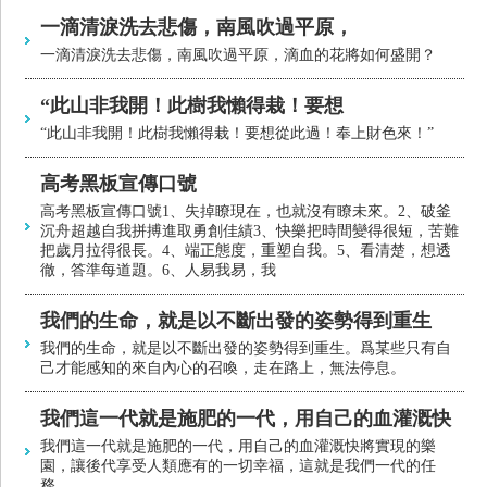
一滴清淚洗去悲傷，南風吹過平原，
一滴清淚洗去悲傷，南風吹過平原，滴血的花將如何盛開？
“此山非我開！此樹我懶得栽！要想
“此山非我開！此樹我懶得栽！要想從此過！奉上財色來！”
高考黑板宣傳口號
高考黑板宣傳口號1、失掉瞭現在，也就沒有瞭未來。2、破釜
沉舟超越自我拼搏進取勇創佳績3、快樂把時間變得很短，苦難
把歲月拉得很長。4、端正態度，重塑自我。5、看清楚，想透
徹，答準每道題。6、人易我易，我
我們的生命，就是以不斷出發的姿勢得到重生
我們的生命，就是以不斷出發的姿勢得到重生。爲某些只有自
己才能感知的來自內心的召喚，走在路上，無法停息。
我們這一代就是施肥的一代，用自己的血灌溉快
我們這一代就是施肥的一代，用自己的血灌溉快將實現的樂
園，讓後代享受人類應有的一切幸福，這就是我們一代的任
務。