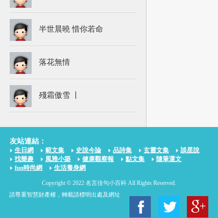
半世晨曉 惜你若命
落花無情
殘霜傲雪 丨
友站連結：
生日網
範文集
史說今論
品詩集
玄靈文集
談星說
找樂趣
風雅小築
健康觀察報
點文集
隨筆運文
fun時尚網
生活養身網
Copyright © 2022 名言佳句小百科 All Rights Reserved.
請尊重智慧財產權，轉載請標明出處及網址