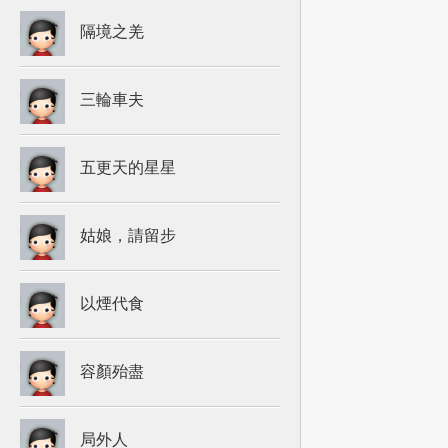
隔境之羌
三輪車夫
五更天的星星
姑娘，請留步
以煙代食
容顏殆盡
局外人