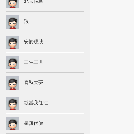
北去候鳥
狼
安於現狀
三生三世
春秋大夢
就當我任性
毫無代價