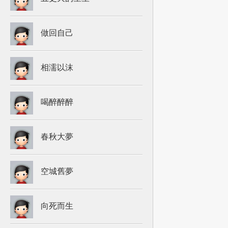
做回自己
相濡以沫
喝醉醉醉
春秋大夢
空城舊夢
向死而生