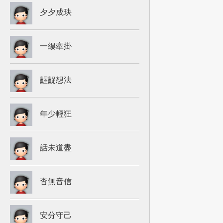
夕夕成玦
一縷牽掛
齷齪想法
年少輕狂
話未道盡
杳無音信
安分守己