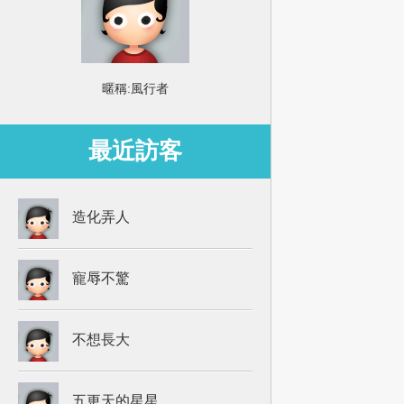
暱稱:
風行者
最近訪客
造化弄人
寵辱不驚
不想長大
五更天的星星