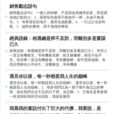
銷售勵志語句
銷售勵志語句1、一個人的快樂，不是因為他擁有的多，而是因
為他計較的少。2、因害怕失敗而不敢放手一搏，永遠不會成
功。3、有希望在的地方，痛苦也成歡樂。4、一日之計在於昨
夜。5、做對的事情，而不僅僅把事情
經典語錄：相遇總是猝不及防，而離別多是蓄謀
已久
經典語錄：相遇總是猝不及防，而離別多是蓄謀已久1、有些人
一直沒有機會見，等有機會見瞭，卻又猶豫瞭，相見不如不
見。有些事一直沒有機會做，等有機會瞭，卻不想再做瞭。有
些話埋葬在心中好久，沒機會說，等有機會
遇見你以後，每一秒都是我人生的巔峰
遇見你以後，每一秒都是我人生的巔峰1、遇見你以後，每一秒
都是我人生的巔峰。2、很多我們以為一輩子都不會忘記的事
情，就在我們念念不忘的日子裡，淡忘瞭。3、它無非是青春裡
一段凜冽刻骨的浮光掠影，我卻妄圖用
我爲我的童話付出了巨大的代價，我要說，是