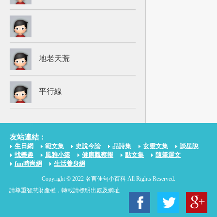
地老天荒
平行線
友站連結：
生日網
範文集
史說今論
品詩集
玄靈文集
談星說
找樂趣
風雅小築
健康觀察報
點文集
隨筆運文
fun時尚網
生活養身網
Copyright © 2022 名言佳句小百科 All Rights Reserved.
請尊重智慧財產權，轉載請標明出處及網址