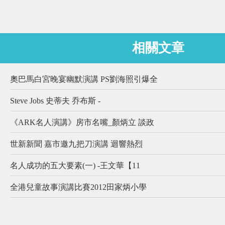
相關文章
奧巴馬白宮晚宴幽默演講 PS劉海照引爆全
Steve Jobs 史蒂夫 乔布斯 -
《ARK名人演講》房市名嘴_顏炳立 談政
世新新聞 嘉市邀九把刀演講 迴響熱烈
名人成功的五大要素(一) -王文華【11
全港兒童故事演講比賽2012田家炳小學