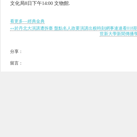
文化局8日下午14:00 文物館.
看更多---經典金典
««於丹北大演講遭拆臺 盤點名人政要演講出糗時刻網事連連看018期
世新大學新聞傳播學院
分享：
留言：