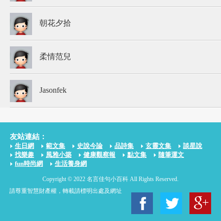
朝花夕拾
柔情范兒
Jasonfek
友站連結：
生日網
範文集
史說今論
品詩集
玄靈文集
談星說
找樂趣
風雅小築
健康觀察報
點文集
隨筆運文
fun時尚網
生活養身網
Copyright © 2022 名言佳句小百科 All Rights Reserved.
請尊重智慧財產權，轉載請標明出處及網址