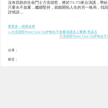
沒有四肢的生命鬥士力克胡哲，將於7/1-7/3來台演講，帶
只要永不放棄，繼續堅持，就能開拓人生的另一格局，找
詳情請 ...
看更多---經典金典
««力克胡哲Never Give Up伊甸永不放棄演講名人響應-李晶玉
力克胡哲Never Give Up伊甸永
分享：
留言：