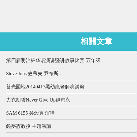
相關文章
第四届明治杯华语演讲暨讲故事比赛-五年级
Steve Jobs 史蒂夫 乔布斯 -
莒光園地20140417黑幼龍老師演講剪
力克胡哲Never Give Up伊甸永
SAM 6155 吳念真 演講
饒夢霞教授 主題演講