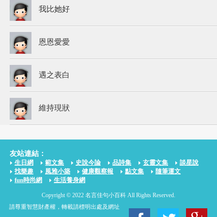
我比她好
恩恩愛愛
遇之表白
維持現狀
友站連結：
生日網
範文集
史說今論
品詩集
玄靈文集
談星說
找樂趣
風雅小築
健康觀察報
點文集
隨筆運文
fun時尚網
生活養身網
Copyright © 2022 名言佳句小百科 All Rights Reserved.
請尊重智慧財產權，轉載請標明出處及網址