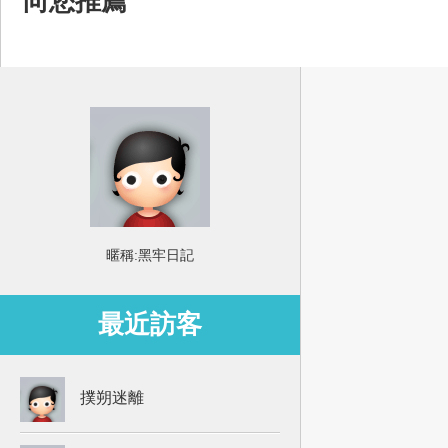
向您推薦
暱稱:
黑牢日記
最近訪客
撲朔迷離