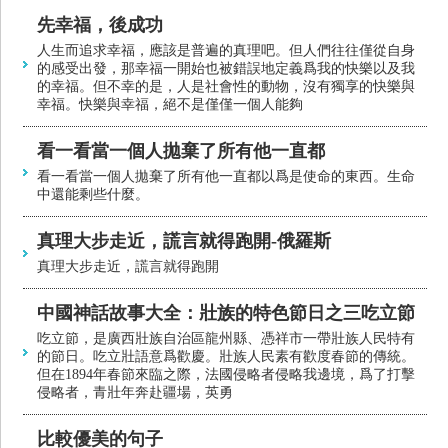
先幸福，後成功
人生而追求幸福，應該是普遍的真理吧。但人們往往僅從自身
的感受出發，那幸福一開始也被錯誤地定義爲我的快樂以及我
的幸福。但不幸的是，人是社會性的動物，沒有獨享的快樂與
幸福。快樂與幸福，絕不是僅僅一個人能夠
看一看當一個人拋棄了所有他一直都
看一看當一個人拋棄了所有他一直都以爲是使命的東西。生命
中還能剩些什麼。
真理大步走近，謊言就得跑開-俄羅斯
真理大步走近，謊言就得跑開
中國神話故事大全：壯族的特色節日之三吃立節
吃立節，是廣西壯族自治區龍州縣、憑祥市一帶壯族人民特有
的節日。吃立壯語意爲歡慶。壯族人民素有歡度春節的傳統。
但在1894年春節來臨之際，法國侵略者侵略我邊境，爲了打擊
侵略者，青壯年奔赴疆場，英勇
比較優美的句子