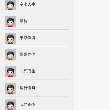
空虛人生
期待
東京鐵塔
隱隱作痛
向死而生
遺日惜時
我們都傻