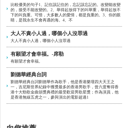
比較優美的句子1、記住該記住的，忘記該忘記的。改變能改變
的，接受不能改變的。2、舉得起放得下的叫舉重，舉得起放不
下的叫負重。可惜，大多數人的愛情，都是負重的。3、你的眼
睛，是我永生不會再遇的海。4、不
大人不責小人過，哪個小人沒罪過
大人不責小人過，哪個小人沒罪過
有願望才會幸福。-席勒
有願望才會幸福。
劉德華經典台詞
劉德華經典台詞劉德華作為歌手，他是香港樂壇四大天王之
一，吉尼斯世界紀錄中獲獎最多的香港男歌手，曾六度奪得香
港十大勁歌金曲頒獎典禮的最受歡迎男歌星獎；作為演員，他
是香港無線五虎之一，參與演出的電影超過1