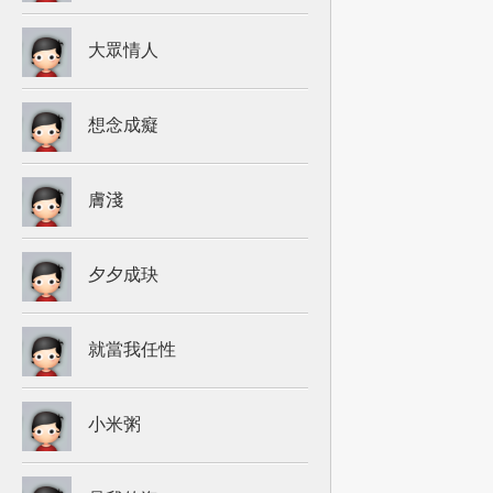
大眾情人
想念成癡
膚淺
夕夕成玦
就當我任性
小米粥