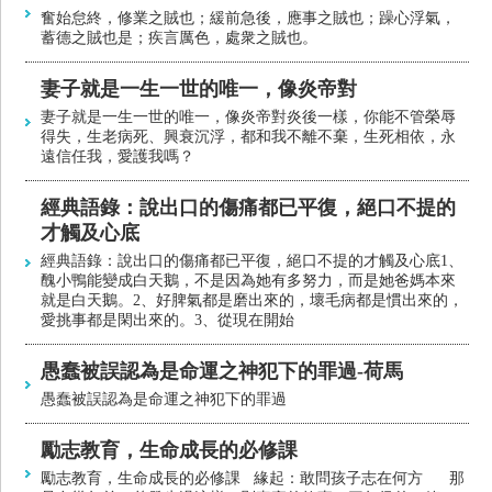
奮始怠終，修業之賊也；緩前急後，應事之賊也；躁心浮氣，
蓄德之賊也是；疾言厲色，處衆之賊也。
妻子就是一生一世的唯一，像炎帝對
妻子就是一生一世的唯一，像炎帝對炎後一樣，你能不管榮辱
得失，生老病死、興衰沉浮，都和我不離不棄，生死相依，永
遠信任我，愛護我嗎？
經典語錄：說出口的傷痛都已平復，絕口不提的
才觸及心底
經典語錄：說出口的傷痛都已平復，絕口不提的才觸及心底1、
醜小鴨能變成白天鵝，不是因為她有多努力，而是她爸媽本來
就是白天鵝。2、好脾氣都是磨出來的，壞毛病都是慣出來的，
愛挑事都是閑出來的。3、從現在開始
愚蠢被誤認為是命運之神犯下的罪過-荷馬
愚蠢被誤認為是命運之神犯下的罪過
勵志教育，生命成長的必修課
勵志教育，生命成長的必修課 緣起：敢問孩子志在何方 那