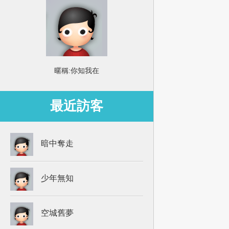
暱稱:
你知我在
最近訪客
暗中奪走
少年無知
空城舊夢