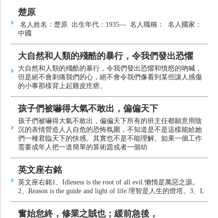
楚原
名人姓名：楚原 出生年代：1935— 名人職稱： 名人國家：
中國
大自然和人類的殘酷的暴行，令我們發出恐懼
大自然和人類的殘酷的暴行，令我們發出恐懼和憤怒的吶喊，
但是絕不會刺痛我們的心，絕不會令我們像看到某些讓人感傷
的小事那樣背上起雞皮疙瘩。
孩子們被嚇得大氣不敢出，偏偏天下
孩子們被嚇得大氣不敢出，偏偏天下所有的班主任都願意用陰
沉的表情營造人人自危的恐怖氛圍，不知道是不是這樣能給她
們一種君臨天下的快感。其實也不是不能理解。如果一個工作
需要成年人把一道簡單的算術題或者一個幼
英文座右銘
英文座右銘1、Idleness is the root of all evil.懶惰是萬惡之源。
2、Reason is the guide and light of life.理智是人生的燈塔。3、L
奮始怠終，修業之賊也；緩前急後，