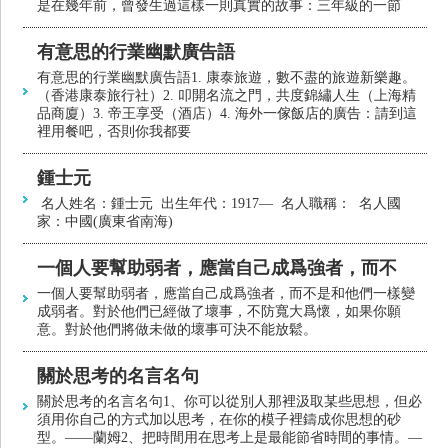
是在幾年前，曾發生過這樣一則真實的故事：三年級的一節
有意思的行業幽默廣告語
有意思的行業幽默廣告語1. 康泰旅遊，數不盡的旅遊新樂趣。
（香港康泰旅行社）2. 叩開名流之門，共度錦繡人生（上海精
品商廈）3. 帝王享受（酒店）4. 海外一傢飯店的廣告：請到這
裡用餐吧，否則你我都要
鍾士元
名人姓名：鍾士元 出生年代：1917— 名人職稱： 名人國
家：中國(廣東省南海)
一個人要幫助弱者，應當自己成爲強者，而不
一個人要幫助弱者，應當自己成爲強者，而不是和他們一樣變
成弱者。對於他們已經做了壞事，不防寬大爲懷，如果你願
意。對於他們將做未做的壞事可決不能放鬆。
關於思考的名言名句
關於思考的名言名句1、你可以從別人那裡汲取某些思想，但必
須用你自己的方式加以思考，在你的模子裡鑄成你思想的砂
型。——蘭姆2、把時間用在思考上是最能節省時間的事情。—