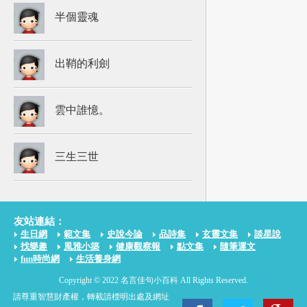
半個靈魂
出鞘的利劍
雲中誰憶。
三生三世
友站連結：
生日網
範文集
史說今論
品詩集
玄靈文集
談星說
找樂趣
風雅小築
健康觀察報
點文集
隨筆運文
fun時尚網
生活養身網
Copyright © 2022 名言佳句小百科 All Rights Reserved.
請尊重智慧財產權，轉載請標明出處及網址