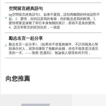
空間留言經典語句
qq空間留言經典語句1、如果不愛我，請別再離開的時候說對不
起。2、愛情，你的話是我的食糧，你的氣息是我的醇酒。3、
愛情裡要是摻雜了和它本身無關的算計，那就不是真的愛情。
4、謊言和誓言的區別在於，一個是
勵志名言一起分享
勵志名言一起分享1、1如果你不曾毫無條件、不計回報真心幫
助過任何人，就算你賺取了無數的金錢，你也不能算是活過完
美的一天。——魯斯·思邁則2、無論個人環境有何不同，
向您推薦