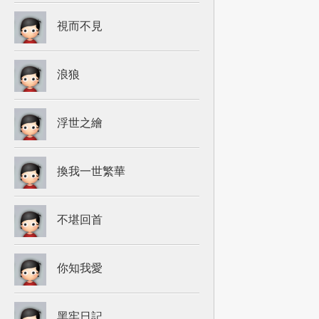
視而不見
浪狼
浮世之繪
換我一世繁華
不堪回首
你知我愛
黑牢日記