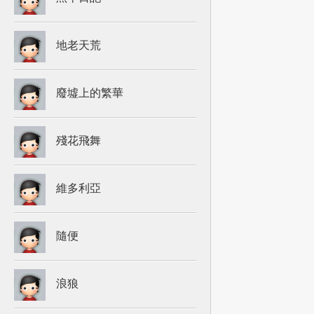
地老天荒
廢墟上的繁華
殘花飛舞
維多利亞
隨便
浪狼