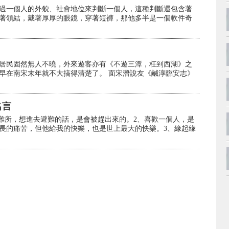
過一個人的外貌、社會地位來判斷一個人，這種判斷還包含著
著領結，戴著厚厚的眼鏡，穿著短褲，那他多半是一個軟件奇
居民固然無人不曉，外來遊客亦有《不遊三潭，枉到西湖》之
早在南宋末年就不大搞得清楚了。 面宋潛說友《鹹淳臨安志》
名言
避難所，想進去避難的話，是會被趕出來的。2、喜歡一個人，是
長的痛苦，但他給我的快樂，也是世上最大的快樂。3、緣起緣