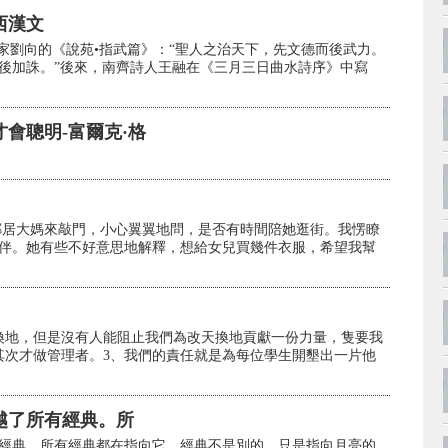
西漢文
家劉向的《說苑•指武篇》：“聖人之治天下，先文德而後武力。
後加誅。”後來，南齊詩人王融在《三月三日曲水詩序》中寫
會聰明-富爾克·格
鄰居大媽來敲門，小心翼翼地問，是否有時間陪她逛街。我愣瞭
伴。她有些不好意思地解釋，想給女兒買幾件衣服，希望我幫
換地，但是沒有人能阻止我們為改天換地貢獻一份力量，隻要我
其次才做管理者。3、我們的責任就是為每位學生開墾出一片他
越了所有經典。所
經典。所有經典都在指向它，經典不是別的，只是指向月亮的