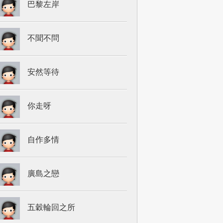
巴黎左岸
不聞不問
安然等待
你走呀
自作多情
廣島之戀
五穀輪回之所