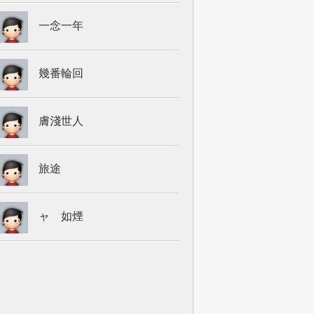
一念一年
幾番輪回
膚淺世人
旅途
ャ 如煙