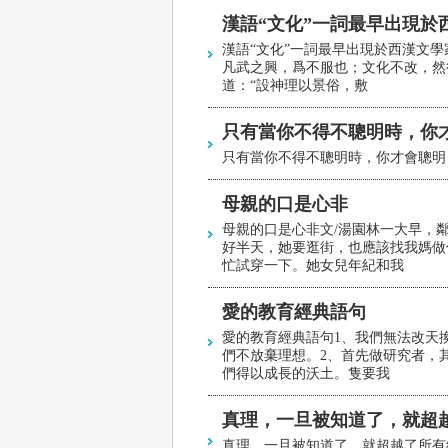
漢語“文化”一詞最早出現於
漢語“文化”一詞最早出現於西漢文學
凡武之興，爲不服也；文化不改，然
道：“設神理以景俗，敷
只有當你不得不聰明時，你才
只有當你不得不聰明時，你才會聰明
母親的口是心非
母親的口是心非文/湯園林一大早，
好半天，她要逛街，也應該找我媽做
忙試穿一下。她女兒年紀和我
愛的教育經典語句
愛的教育經典語句1、我們無法改天
們不放棄理想。2、首先做研究者，
們得以成長的沃土。隻要我
真理，一旦被知道了，就超
真理，一旦被知道了，就超越了所有