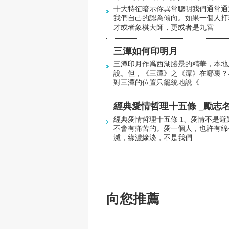
十大特征暗示你異常聰明我們通常通
我們自己的認為傾向。如果一個人打
才或者象棋大師，更或者是九宮
三潭如何印明月
三潭印月作爲西湖勝景的精華，本地
說。但，《三潭》之《潭》在哪裏？
對三潭的位置只籠統地說《
經典愛情哲理十五條 _勵志
經典愛情哲理十五條 1、愛情不是
不會有痛苦的。愛一個人，也許有綿
滅，緣濃緣淡，不是我們
向您推薦