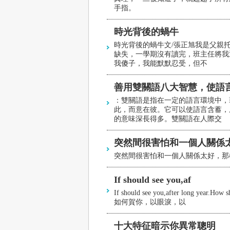
手指。
時光背後的蝸牛
時光背後的蝸牛文/張正旭我是父親
缺失，一學期沒有讀完，班主任將我
我傻子，我能默默忍受，但不
善用雙關語八大智慧，使語
：雙關語是指在一定的語言環境中，
此，而意在彼。它可以使語言含蓄，
的意味深長得多。雙關語在人際交
突然間很害怕和一個人關係
突然間很害怕和一個人關係太好，那
If should see you,af
If should see you,after long year
如何賀你，以眼淚，以
十大特征暗示你異常聰明