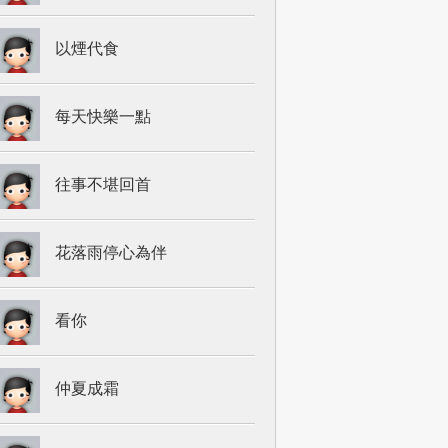
以煙代食
每天快樂一點
往事不堪回首
花落雨停心為伴
看你
仲夏成霜