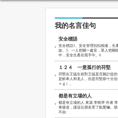
我的名言佳句
安全標語
安全標語1、安全管理扣扣相連，生
故。3、一人把關一處安，眾人把關
中，安全生產在我手中。6
１２４ 一意孤行的苻堅
苻堅在王猛生前對王猛是言聽計從的
是鮮卑人和羌人，但是苻堅卻十分信
ｎｇ）。
都是有立場的人
都是有立場的人 來源:李曉琴 作者
車搶道，讓這位朋友受了點驚嚇。朋
不由