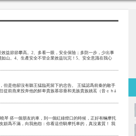
產效益節節攀高。2、多看一眼，安全保險；多防一步，少出事
穩如山。4、生產安全不管企業效益玩完！5、安全意識在我心
，但是他卻沒有聽王猛臨死留下的忠告。 王猛認爲前秦的敵手
任從前燕來投奔他的鮮卑貴族慕容垂和羌族貴族姚萇（音ｃｈá
:李曉琴 搭一個朋友的車，到一個紅綠燈口的時候，正好有輛摩托
友頗爲不滿，向我抱怨：你看這些騎摩托車的，真沒素質！ 我