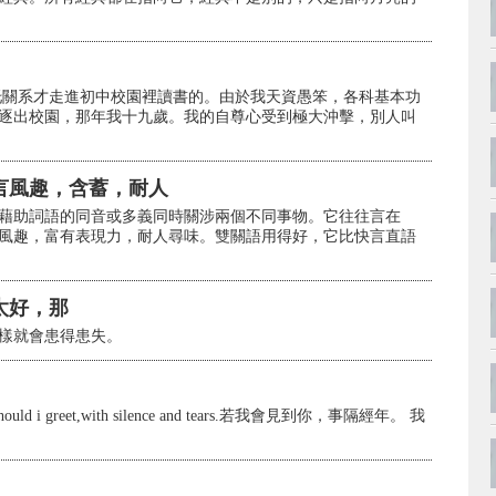
托關系才走進初中校園裡讀書的。由於我天資愚笨，各科基本功
逐出校園，那年我十九歲。我的自尊心受到極大沖擊，別人叫
言風趣，含蓄，耐人
藉助詞語的同音或多義同時關涉兩個不同事物。它往往言在
風趣，富有表現力，耐人尋味。雙關語用得好，它比快言直語
太好，那
樣就會患得患失。
.How should i greet,with silence and tears.若我會見到你，事隔經年。 我