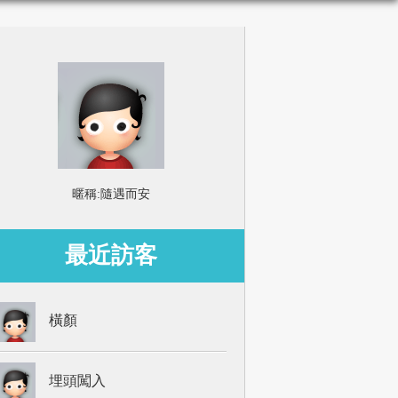
暱稱:
隨遇而安
最近訪客
橫顏
埋頭闖入