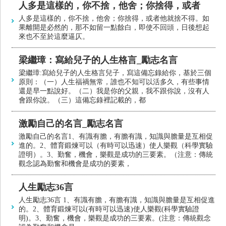
人多是這樣的，你不捨，他舍；你捨得，或者
人多是這樣的，你不捨，他舍；你捨得，或者他就捨不得。如
果離開是必然的，那不如留一點餘白，即使不回頭，日後想起
來也不至於這麼逼仄。
梁繼璋：寫給兒子的人生格言_勵志名言
梁繼璋:寫給兒子的人生格言兒子，寫這備忘錄給你，基於三個
原則：（一）人生福禍無常，誰也不知可以活多久，有些事情
還是早一點說好。（二）我是你的父親，我不跟你說，沒有人
會跟你說。（三）這備忘錄裡記載的，都
激勵自己的名言_勵志名言
激勵自己的名言1、有識有膽，有膽有識，知識與膽量是互相促
進的。2、體育鍛煉可以（有時可以迅速）使人樂觀（科學實驗
證明）。3、勤奮，機會，樂觀是成功的三要素。（注意：傳統
觀念認為勤奮和機會是成功的要素，
人生勵志36言
人生勵志36言 1、有識有膽，有膽有識，知識與膽量是互相促進
的。2、體育鍛煉可以(有時可以迅速)使人樂觀(科學實驗證
明)。3、勤奮，機會，樂觀是成功的三要素。(注意：傳統觀念