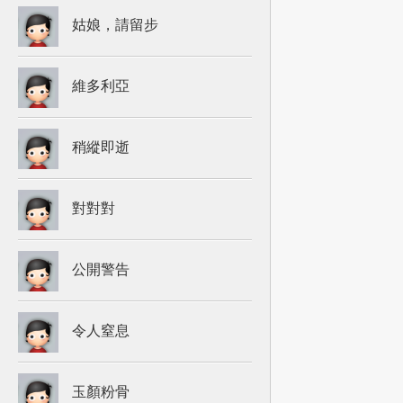
姑娘，請留步
維多利亞
稍縱即逝
對對對
公開警告
令人窒息
玉顏粉骨