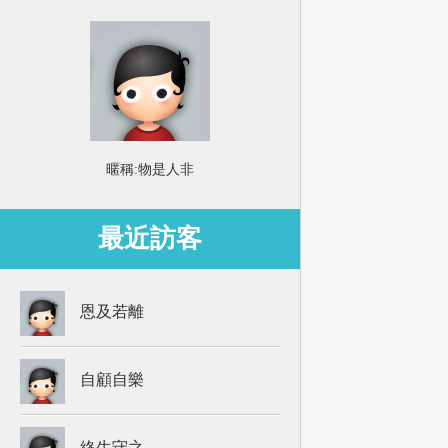
暱稱:
物是人非
最近訪客
恩及若離
自顧自樂
終生守之