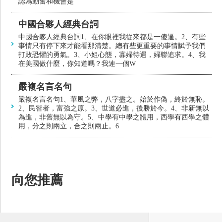
認為勤奮和機會是
中國合夥人經典台詞
中國合夥人經典台詞1、在你眼裡我從來都是一傻逼。2、有些
事情只有停下來才能看那清楚。總有些更重要的事情賦予我們
打敗恐懼的勇氣。3、小姐心態，寡婦待遇，婦聯追求。4、我
在美國做什麼，你知道嗎？我連一個W
嚴複名言名句
嚴複名言名句1、華風之弊，八字盡之。始於作偽，終於無恥。
2、民智者，富強之原。3、世道必進，後勝於今。4、非新無以
為進，非舊無以為守。5、中學有中學之體用，西學有西學之體
用，分之則兩立，合之則兩止。6
向您推薦