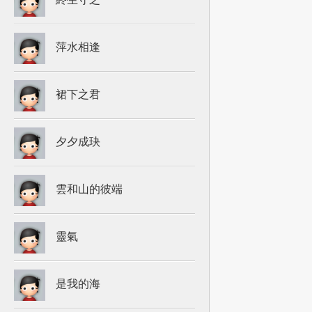
萍水相逢
裙下之君
夕夕成玦
雲和山的彼端
靈氣
是我的海