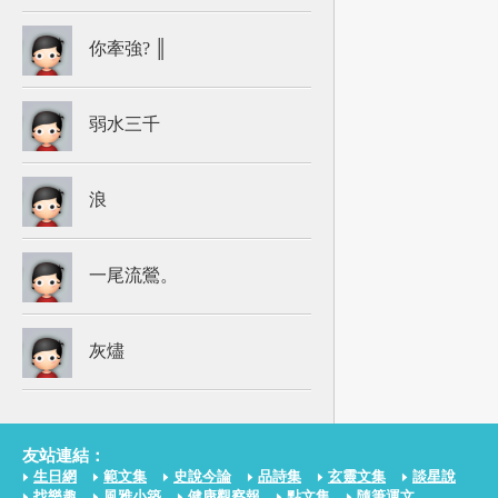
你牽強? ║
弱水三千
浪
一尾流鶯。
灰燼
友站連結：
生日網
範文集
史說今論
品詩集
玄靈文集
談星說
找樂趣
風雅小築
健康觀察報
點文集
隨筆運文