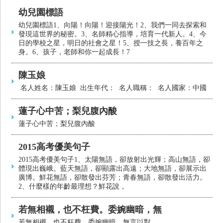
幼兒園標語
幼兒園標語1、向陽！向陽！迎接陽光！2、我們一同去探索和
發現這世界的秘密。3、名師精心指導，培育一代新人。4、今
日的學校之星，明日的社會之星！5、授一技之長，養百年之
身。6、孩子，老師和你一起成長！7
陳玉娘
名人姓名：陳玉娘 出生年代： 名人職稱： 名人國家：中國
蓮子心中苦；梨兒腹內酸
蓮子心中苦；梨兒腹內酸
2015高考優美句子
2015高考優美句子1、太陽無語，卻放射出光輝；高山無語，卻
體現出巍峨。藍天無語，卻顯露出高遠；大地無語，卻展示出
廣博。鮮花無語，卻散發出芬芳；青春無語，卻散發出活力。
2、什麼樣的年齡最理想？鮮花說，
若無相襯，也不枉費。委婉幽暗，無
若無相襯，也不枉費。委婉幽暗，無言以對。